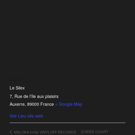
LIEU
Le Silex
7, Rue de l'île aux plaisirs
Auxerre
,
89000
France
+ Google Map
Voir Lieu site web
SOIREE COURT
MALOKA invite VINYLOFF RECORDS