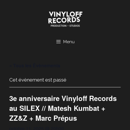
Aller
au
contenu
Menu
« Tous les Évènements
Cet évènement est passé
3e anniversaire Vinyloff Records
au SILEX // Matesh Kumbat +
ZZ&Z + Marc Prépus
octobre 11, 2025 @ 20h00