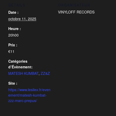
DÉTAILS
ORGANISATEUR
VINYLOFF RECORDS
Date :
octobre 11, 2025
Heure :
20h00
Prix :
€11
Catégories
d’Évènement:
MATESH KUMBAT
,
ZZ&Z
Site :
https://www.lesilex.fr/even
ement/matesh-kumbat-
zzz-marc-prepus/