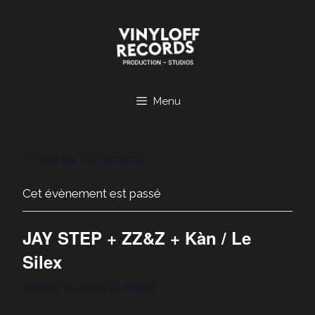
Aller
au
contenu
Menu
« Tous les Évènements
Cet évènement est passé
JAY STEP + ZZ&Z + Kàn / Le
Silex
octobre 14, 2023 @ 20h00