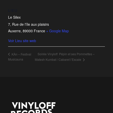
LIEU
Le Silex
7, Rue de l'île aux plaisirs
Auxerre
,
89000
France
+ Google Map
Voir Lieu site web
Soirée Vinyloff Pépin et ses Pommettes –
KÀn – Festival
Musicauna
Matesh Kumbat / Cabaret l’Escale