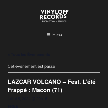
Aller
au
contenu
Menu
« Tous les Évènements
Cet évènement est passé
LAZCAR VOLCANO – Fest. L’été
Frappé : Macon (71)
juillet 5, 2024 @ 20h15
FREE