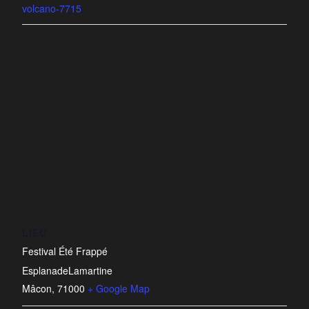
volcano-7715
LIEU
Festival Été Frappé
EsplanadeLamartine
Mâcon
,
71000
+ Google Map