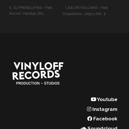
LAZCAR VOLCANO – Fest.
DJ FRENDLEYKS – Fest.
Dox’art / Hambye (50)
Chapofolies / Joigny (89)
Youtube
Instagram
Facebook
Soundcloud