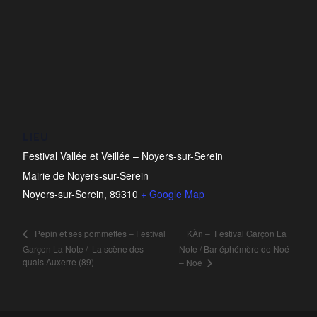
LIEU
Festival Vallée et Veillée – Noyers-sur-Serein
Mairie de Noyers-sur-Serein
Noyers-sur-Serein
,
89310
+ Google Map
KÀn – Festival Garçon La
Pepin et ses pommettes – Festival
Garçon La Note / La scène des
Note / Bar éphémère de Noé
quais Auxerre (89)
– Noé