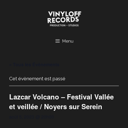
Aller
au
contenu
Menu
« Tous les Évènements
Cet évènement est passé
Lazcar Volcano – Festival Vallée
et veillée / Noyers sur Serein
août 5, 2023 @ 20h00