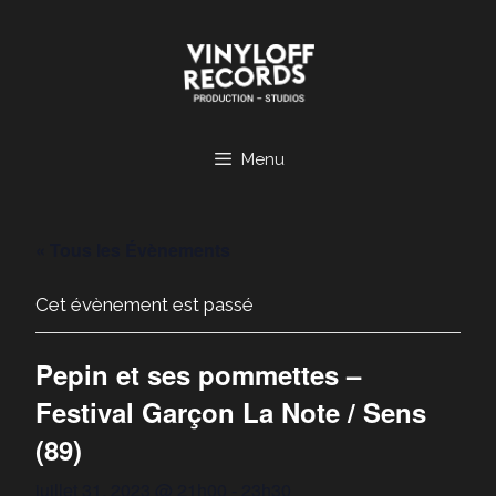
Aller
au
contenu
Menu
« Tous les Évènements
Cet évènement est passé
Pepin et ses pommettes –
Festival Garçon La Note / Sens
(89)
juillet 31, 2023 @ 21h00
-
23h30