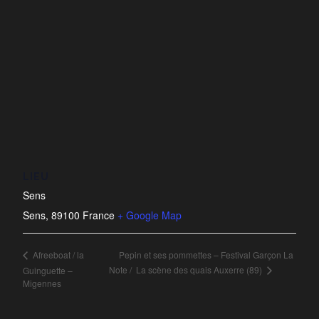
LIEU
Sens
Sens
,
89100
France
+ Google Map
Pepin et ses pommettes – Festival Garçon La
Afreeboat / la
Note / La scène des quais Auxerre (89)
Guinguette –
Migennes