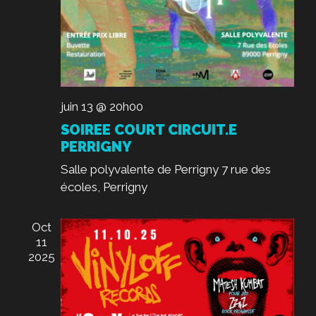
T
.
e
I
n
O
t
N
D
E
juin 13 @ 20h00
V
SOIREE COURT CIRCUIT.E
PERRIGNY
U
E
Salle polyvalente de Perrigny
7 rue des
écoles, Perrigny
S
É
Oct
V
11
È
2025
N
E