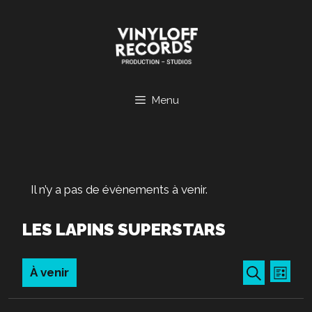
Aller
au
contenu
Menu
Il n’y a pas de évènements à venir.
LES LAPINS SUPERSTARS
R
N
À venir
L
a
E
R
S
i
v
e