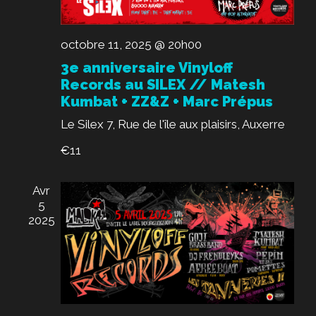
M
E
N
octobre 11, 2025 @ 20h00
T
3e anniversaire Vinyloff
Records au SILEX // Matesh
S
Kumbat + ZZ&Z + Marc Prépus
Le Silex
7, Rue de l'île aux plaisirs, Auxerre
€11
Avr
5
2025