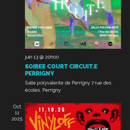
T
.
e
I
n
O
t
N
D
E
V
juin 13 @ 20h00
U
SOIREE COURT CIRCUIT.E
E
PERRIGNY
S
Salle polyvalente de Perrigny
7 rue des
É
écoles, Perrigny
V
È
Oct
N
11
2025
E