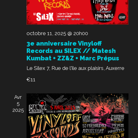
M
E
N
T
octobre 11, 2025 @ 20h00
S
3e anniversaire Vinyloff
Records au SILEX // Matesh
Kumbat + ZZ&Z + Marc Prépus
Le Silex
7, Rue de l'île aux plaisirs, Auxerre
€11
Avr
5
2025