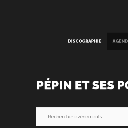
Aller
au
contenu
DISCOGRAPHIE
AGEND
PÉPIN ET SES
R
S
E
a