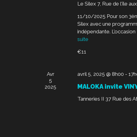
o
Le Silex
7, Rue de l'île aux
É
t
V
11/10/2025 Pour son 3ème 
-
Silex avec une programm
c
È
indépendante. L’occasion d
l
N
suite
é
.
E
€11
M
E
Avr
avril 5, 2025 @ 8h00
-
17h
5
N
MALOKA invite VIN
2025
T
Tanneries II
37 Rue des Ate
S