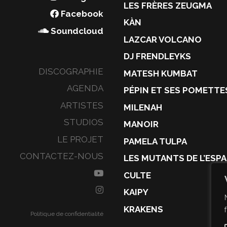
LES FRÈRES ZEUGMA
Facebook
KÀN
Soundcloud
LAZCAR VOLCANO
DJ FRENDLEYKS
DISCOGRAPHIE
MATESH KUMBAT
AGENDA
PÉPIN ET SES POMETTE
ARTISTES
MILENAH
STUDIOS
MANOIR
LE PROJET
PAMELA TULPA
CONTACTEZ-NOUS
LES MUTANTS DE L’ESP
CULTE
KAIPY
KRAKENS
Politique de confidentialité