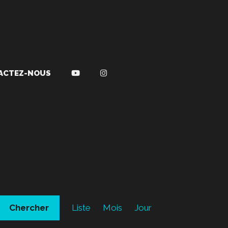
ACTEZ-NOUS
N
Chercher
Liste
Mois
a
Jour
v