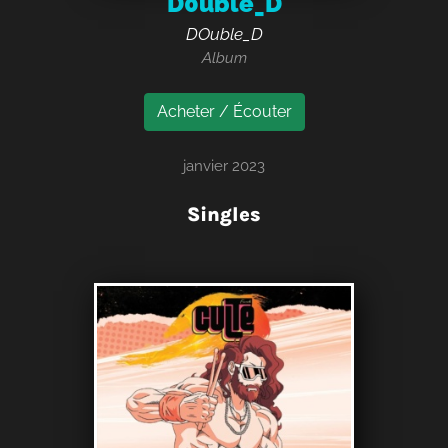
D0uble_D
DOuble_D
Album
Acheter / Écouter
janvier 2023
Singles