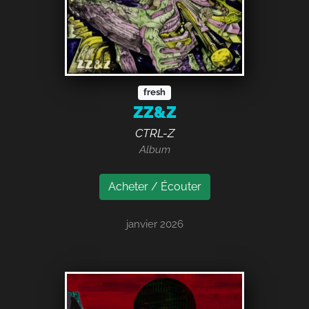
fresh
ZZ&Z
CTRL-Z
Album
Acheter / Écouter
janvier 2026